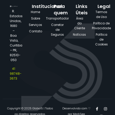
Institucional
Para
Links
Legal
R.
quem
Úteis
Home
Termos
Estados
de Uso
Sobre
Transportador
Área
Unidos,
do
Política de
Serviços
Corretor
1680
Cliente
Privacidade
de
–
Contato
Seguros
Notícias
Política
Boa
de
Vista,
Cookies
Curitiba
– PR,
82510-
050
41
98748-
3673
Copyright © 2025 Global5 | Todos
Desenvolvido com ♡
os direitos reservados.
por
MarkSeg