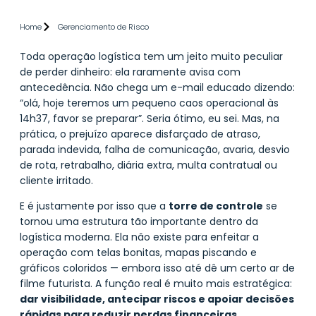
Home
Gerenciamento de Risco
Toda operação logística tem um jeito muito peculiar
de perder dinheiro: ela raramente avisa com
antecedência. Não chega um e-mail educado dizendo:
“olá, hoje teremos um pequeno caos operacional às
14h37, favor se preparar”. Seria ótimo, eu sei. Mas, na
prática, o prejuízo aparece disfarçado de atraso,
parada indevida, falha de comunicação, avaria, desvio
de rota, retrabalho, diária extra, multa contratual ou
cliente irritado.
E é justamente por isso que a
torre de controle
se
tornou uma estrutura tão importante dentro da
logística moderna. Ela não existe para enfeitar a
operação com telas bonitas, mapas piscando e
gráficos coloridos — embora isso até dê um certo ar de
filme futurista. A função real é muito mais estratégica:
dar visibilidade, antecipar riscos e apoiar decisões
rápidas para reduzir perdas financeiras
.