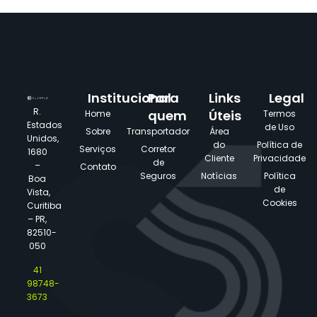
Institucional
Para
Links
Legal
R.
quem
Úteis
Home
Termos
Estados
de Uso
Sobre
Transportador
Área
Unidos,
do
Política de
Serviços
Corretor
1680
Cliente
Privacidade
de
–
Contato
Seguros
Notícias
Política
Boa
de
Vista,
Cookies
Curitiba
– PR,
82510-
050
41
98748-
3673