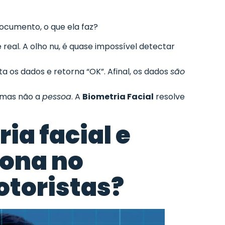
ocumento, o que ela faz?
eal. A olho nu, é quase impossível detectar
a os dados e retorna “OK”. Afinal, os dados
são
 mas não a
pessoa
. A
Biometria Facial
resolve
ia facial e
iona no
otoristas?