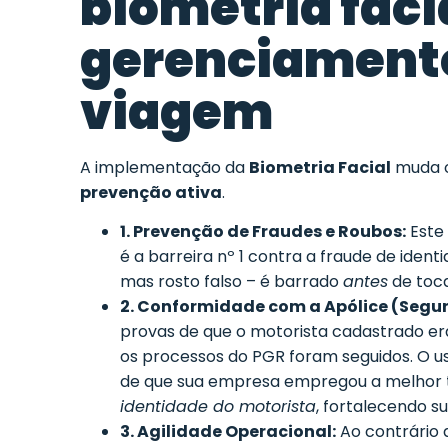
biometria faci
gerenciamento
viagem
A implementação da
Biometria Facial
muda o
prevenção ativa
.
1. Prevenção de Fraudes e Roubos:
Este 
é a barreira nº 1 contra a fraude de iden
mas rosto falso – é barrado
antes
de toca
2. Conformidade com a Apólice (Segur
provas de que o motorista cadastrado era
os processos do PGR foram seguidos. O u
de que sua empresa empregou a melhor t
identidade do motorista
, fortalecendo su
3. Agilidade Operacional:
Ao contrário 