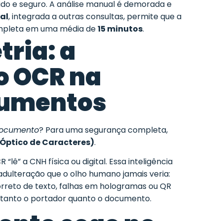
pido e seguro. A análise manual é demorada e
al
, integrada a outras consultas, permite que a
completa em uma média de
15 minutos
.
ria: a
o OCR na
cumentos
ocumento
? Para uma segurança completa,
Óptico de Caracteres)
.
“lê” a CNH física ou digital. Essa
inteligência
dulteração que o olho humano jamais veria:
orreto de texto, falhas em hologramas ou QR
m tanto o portador quanto o documento.