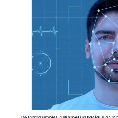
De forma simples, a
Biometria Facial
é a “imp