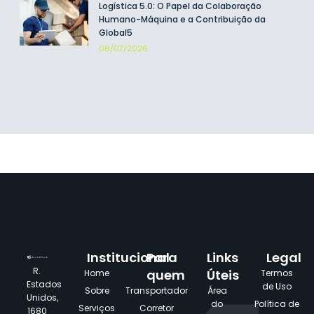
Logística 5.0: O Papel da Colaboração
Humano-Máquina e a Contribuição da
Global5
08/07/2026
Institucional
Para
Links
Legal
R.
quem
Úteis
Home
Termos
Estados
de Uso
Sobre
Transportador
Área
Unidos,
do
Política de
Serviços
Corretor
1680